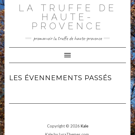
Skip
LA TRUFFE DE
to
content
HAUTE-
PROVENCE
promouvoir la truffe de haute-provence
Toggle Navigation
LES ÉVENNEMENTS PASSÉS
Copyright © 2026
Kale
Kale
by LyraThemes.com.